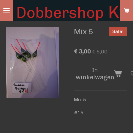
Ky
Dobbershop
Ga
direct
naar
Mix 5
Sale!
de
hoofdinhoud
€ 3,00
€ 5,00
In
winkelwagen
Mix 5
#15