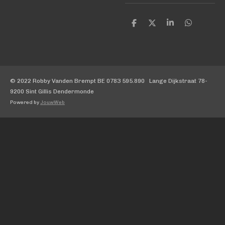
D
D
S
D
e
e
h
e
l
e
a
l
e
l
r
e
n
e
n
© 2022 Robby Vanden Brempt BE 0783 595.890 Lange Dijkstraat 78-
9200 Sint Gillis Dendermonde
Powered by
JouwWeb
Uw privacy-opties
Melding bij verzameling