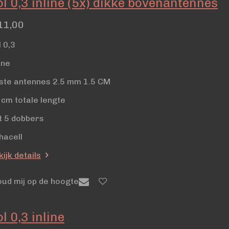
ol 0,3 inline (5x) dikke bovenantennes
11,00
l 0,3
ine
ste antennes 2.5 mm 1.5 CM
 cm totale lengte
t 5 dobbers
hacell
ijk details
oud mij op de hoogte
l 0,3 inline