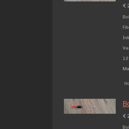
€ 
Bo
Fi
In
Va
12
Ma
H
Bo
€ 
Bo