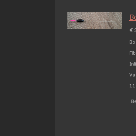
Bo
€ 
Bo
Fi
In
Va
11
Be