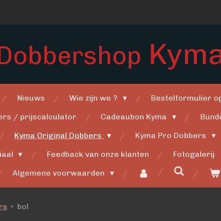
Kym
Dobbershop
Nieuws
Wie zijn we ?
Bestelformulier 
rs / prijscalculator
Cadeaubon Kyma
Bund
Kyma Original Dobbers
Kyma Pro Dobbers
iaal
Feedback van onze klanten
Fotogalerij
Algemene voorwaarden
rs
»
bol