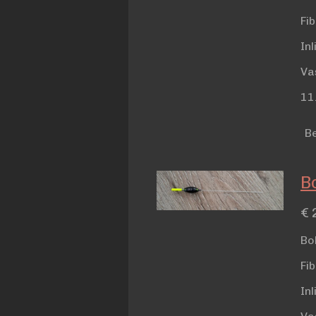
Fi
In
Va
11
Be
Bo
€ 
Bo
Fi
In