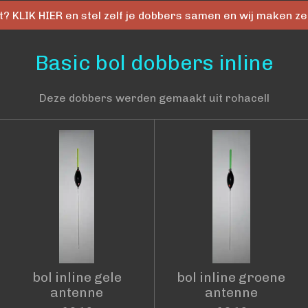
kt? KLIK HIER en stel zelf je dobbers samen en wij maken ze
Basic bol dobbers inline
Deze dobbers werden gemaakt uit rohacell
bol inline gele
bol inline groene
antenne
antenne