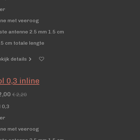
ber
line met veeroog
ste antenne 2.5 mm 1.5 cm
.5 cm totale lengte
kijk details
l 0,3 inline
2,00
€ 2,20
l 0,3
ber
line met veeroog