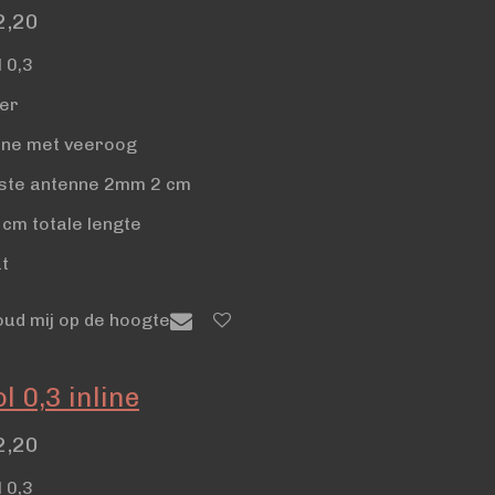
2,20
l 0,3
ber
line met veeroog
ste antenne 2mm 2 cm
 cm totale lengte
t
oud mij op de hoogte
l 0,3 inline
2,20
l 0,3