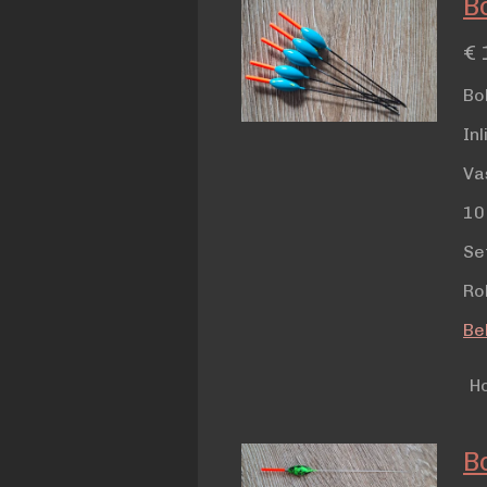
B
€ 
Bo
Inl
Va
10
Se
Ro
Bek
H
Bo