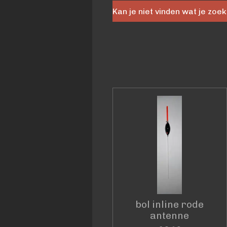
Kan je niet vinden wat je zoe
bol inline rode
antenne