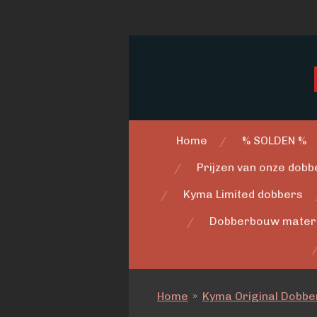
Ga
direct
naar
de
hoofdinhoud
Home
% SOLDEN %
Prijzen van onze dobbe
Kyma Limited dobbers
Dobberbouw mater
Home
»
Kyma Original Dobbe