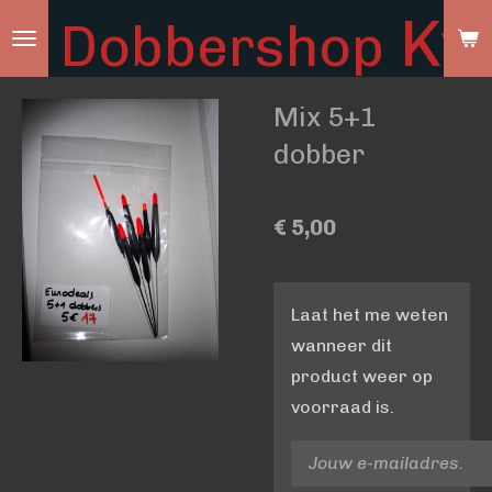
Ky
Dobbershop
Ga
direct
naar
Mix 5+1
de
hoofdinhoud
dobber
€ 5,00
Laat het me weten
wanneer dit
product weer op
voorraad is.