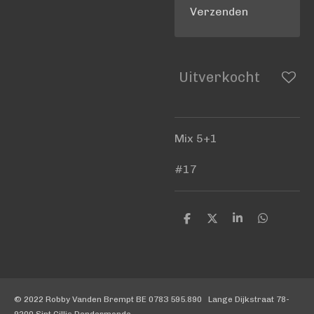
Verzenden
Uitverkocht
Mix 5+1
#17
D
D
S
D
e
e
h
e
l
e
a
l
e
l
r
e
n
e
n
© 2022 Robby Vanden Brempt BE 0783 595.890 Lange Dijkstraat 78-