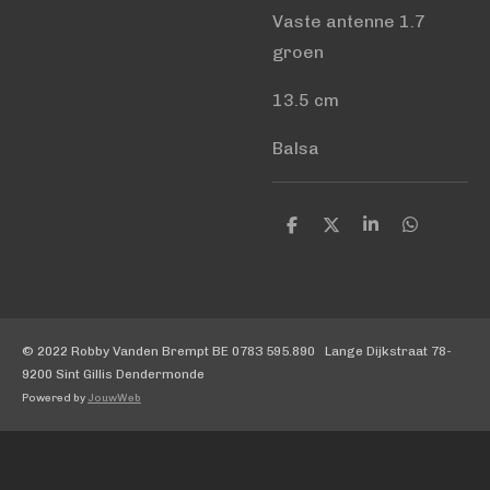
Vaste antenne 1.7
groen
13.5 cm
Balsa
D
D
S
D
e
e
h
e
l
e
a
l
e
l
r
e
n
e
n
© 2022 Robby Vanden Brempt BE 0783 595.890 Lange Dijkstraat 78-
9200 Sint Gillis Dendermonde
Powered by
JouwWeb