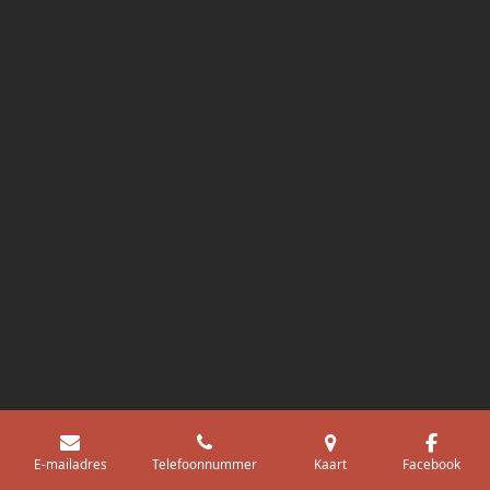
Uw privacy-opties
Melding bij verzameling
E-mailadres
Telefoonnummer
Kaart
Facebook