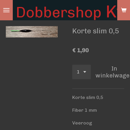
Ky
Dobbershop
Ga
direct
naar
Korte slim 0,5
de
hoofdinhoud
€ 1,90
In
winkelwage
Korte slim 0,5
Fiber 1 mm
Veeroog