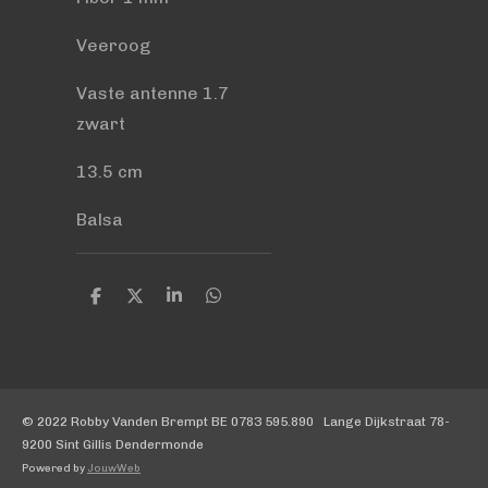
Veeroog
Vaste antenne 1.7
zwart
13.5 cm
Balsa
D
D
S
D
e
e
h
e
l
e
a
l
e
l
r
e
n
e
n
© 2022 Robby Vanden Brempt BE 0783 595.890 Lange Dijkstraat 78-
9200 Sint Gillis Dendermonde
Powered by
JouwWeb