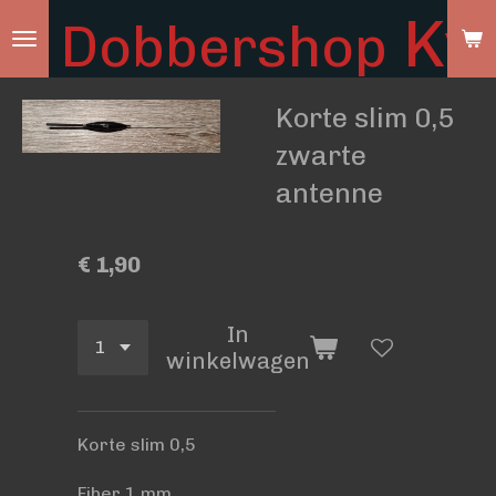
Ky
Dobbershop
Ga
direct
naar
Korte slim 0,5
de
hoofdinhoud
zwarte
antenne
€ 1,90
In
winkelwagen
Korte slim 0,5
Fiber 1 mm