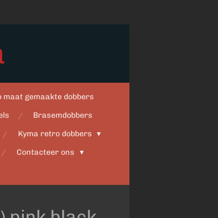
a
op maat gemaakte dobbers
els
Brasemdobbers
Kyma retro dobbers
Contacteer ons
) pink black