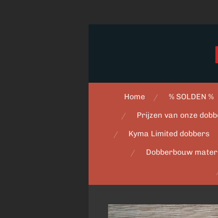
Ga
direct
naar
de
hoofdinhoud
Home
% SOLDEN %
Prijzen van onze dobb
Kyma Limited dobbers
Dobberbouw mater