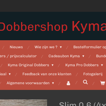
Kym
Dobbershop
Nieuws
Wie zijn we ?
Bestelformulier 
ers / prijscalculator
Cadeaubon Kyma
Bund
Kyma Original Dobbers
Kyma Pro Dobbers
iaal
Feedback van onze klanten
Fotogalerij
Algemene voorwaarden
Slim 0,6 (4x