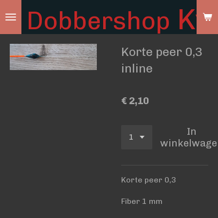
Ky
Dobbershop
Ga
direct
naar
Korte peer 0,3
de
hoofdinhoud
inline
€ 2,10
In
winkelwage
Korte peer 0,3
Fiber 1 mm