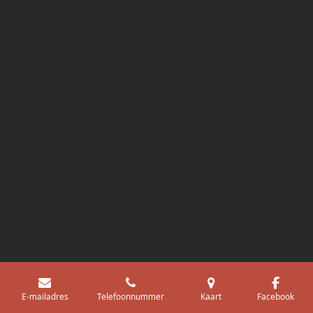
Uw privacy-opties
Melding bij verzameling
E-mailadres
Telefoonnummer
Kaart
Facebook