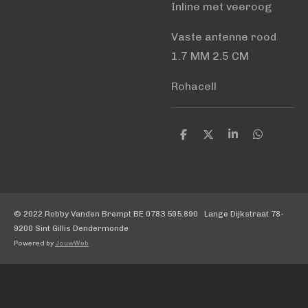
Inline met veeroog
Vaste antenne rood
1.7 MM 2.5 CM
Rohacell
D
D
S
D
e
e
h
e
l
e
a
l
e
l
r
e
n
e
n
© 2022 Robby Vanden Brempt BE 0783 595.890 Lange Dijkstraat 78-
9200 Sint Gillis Dendermonde
Powered by
JouwWeb