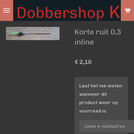
Ky
Dobbershop
Ga
direct
naar
Korte ruit 0,3
de
hoofdinhoud
inline
€ 2,10
Laat het me weten
wanneer dit
product weer op
voorraad is.