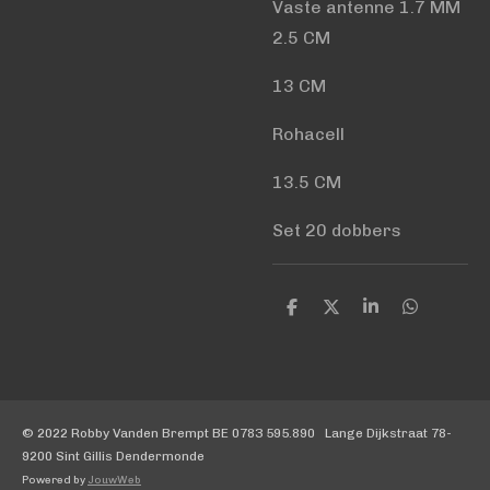
Vaste antenne 1.7 MM
2.5 CM
13 CM
Rohacell
13.5 CM
Set 20 dobbers
D
D
S
D
e
e
h
e
l
e
a
l
e
l
r
e
n
e
n
© 2022 Robby Vanden Brempt BE 0783 595.890 Lange Dijkstraat 78-
9200 Sint Gillis Dendermonde
Powered by
JouwWeb