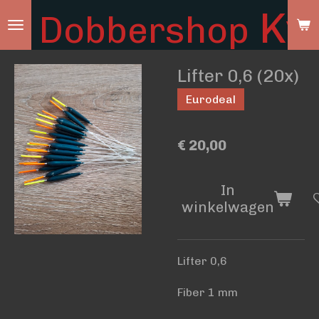
Ky
Dobbershop
Ga
direct
naar
Lifter 0,6 (20x)
de
hoofdinhoud
Eurodeal
€ 20,00
In
winkelwagen
Lifter 0,6
Fiber 1 mm