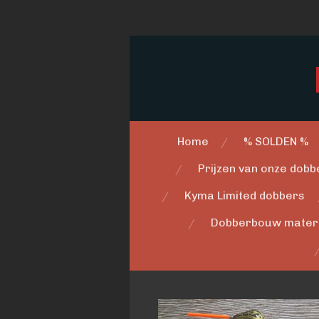
Ga
direct
naar
de
hoofdinhoud
Home
% SOLDEN %
Prijzen van onze dobbe
Kyma Limited dobbers
Dobberbouw mater