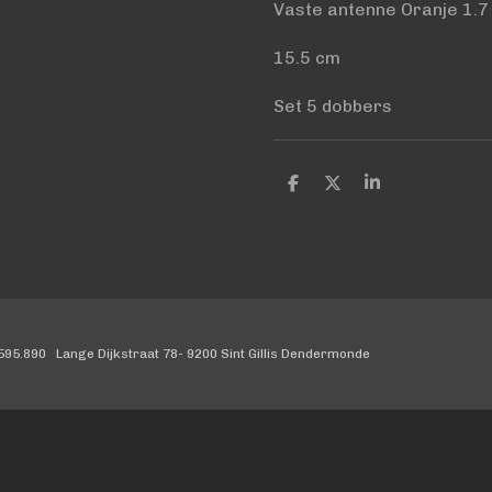
Vaste antenne Oranje 1.
15.5 cm
Set 5 dobbers
D
D
S
e
e
h
l
e
a
e
l
r
n
e
95.890 Lange Dijkstraat 78- 9200 Sint Gillis Dendermonde
Melding bij verzameling
Uw privacy-opties