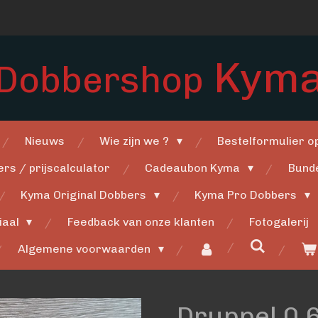
Kym
Dobbershop
Nieuws
Wie zijn we ?
Bestelformulier 
rs / prijscalculator
Cadeaubon Kyma
Bund
Kyma Original Dobbers
Kyma Pro Dobbers
iaal
Feedback van onze klanten
Fotogalerij
Algemene voorwaarden
Druppel 0,