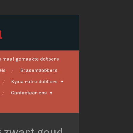
a
op maat gemaakte dobbers
els
Brasemdobbers
Kyma retro dobbers
Contacteer ons
6 zwart goud