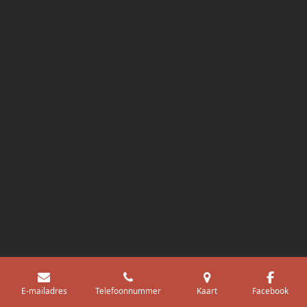
Uw privacy-opties
Melding bij verzameling
E-mailadres
Telefoonnummer
Kaart
Facebook