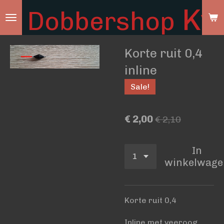
Ky
Dobbershop
Ga
direct
naar
Korte ruit 0,4
de
hoofdinhoud
inline
Sale!
€ 2,00
€ 2,10
In
winkelwage
Korte ruit 0,4
Inline met veeroog