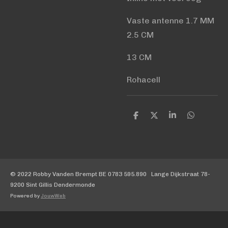
Vaste antenne 1.7 MM
2.5 CM
13 CM
Rohacell
D
D
S
D
e
e
h
e
l
e
a
l
e
l
r
e
n
e
n
© 2022 Robby Vanden Brempt BE 0783 595.890 Lange Dijkstraat 78-
9200 Sint Gillis Dendermonde
Powered by
JouwWeb