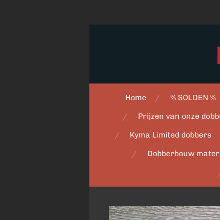
Ga
direct
naar
de
hoofdinhoud
Home
% SOLDEN %
Prijzen van onze dobb
Kyma Limited dobbers
Dobberbouw mater