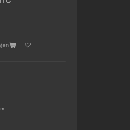
gen
mm