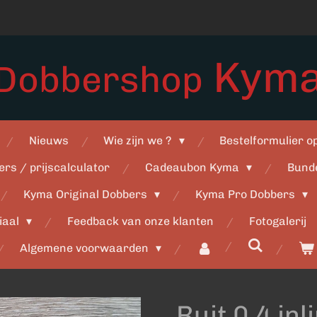
Kym
Dobbershop
Nieuws
Wie zijn we ?
Bestelformulier 
ers / prijscalculator
Cadeaubon Kyma
Bund
Kyma Original Dobbers
Kyma Pro Dobbers
iaal
Feedback van onze klanten
Fotogalerij
Algemene voorwaarden
Ruit 0,4 inl