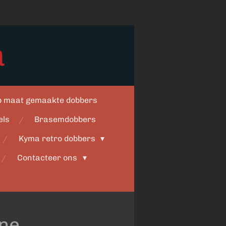
a
op maat gemaakte dobbers
els
Brasemdobbers
Kyma retro dobbers
Contacteer ons
ine