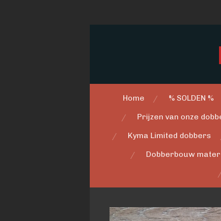
Ga
direct
naar
de
hoofdinhoud
Home
% SOLDEN %
Prijzen van onze dobbe
Kyma Limited dobbers
Dobberbouw mater