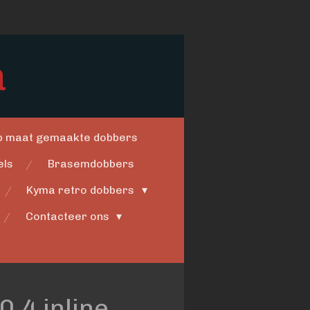
a
op maat gemaakte dobbers
els
Brasemdobbers
Kyma retro dobbers
Contacteer ons
0.4 inline