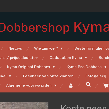
Kym
Dobbershop
Nieuws
Wie zijn we ?
Bestelformulier 
rs / prijscalculator
Cadeaubon Kyma
Bund
Kyma Original Dobbers
Kyma Pro Dobbers
iaal
Feedback van onze klanten
Fotogalerij
Algemene voorwaarden
Korte peer 