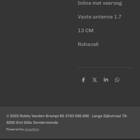
Inline met veeroog
Vaste antenne 1.7
13 CM
Rohacell
D
D
S
D
e
e
h
e
l
e
a
l
e
l
r
e
n
e
n
© 2022 Robby Vanden Brempt BE 0783 595.890 Lange Dijkstraat 78-
9200 Sint Gillis Dendermonde
Powered by
JouwWeb