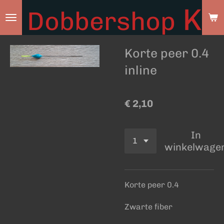
Ky
Dobbershop
Ga
direct
naar
Korte peer 0.4
de
hoofdinhoud
inline
€ 2,10
In
winkelwage
Korte peer 0.4
Zwarte fiber