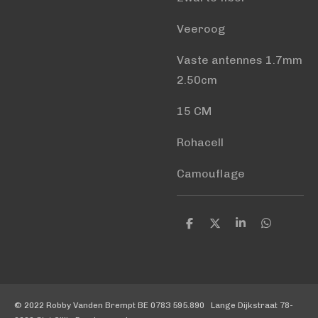
Veeroog
Vaste antennes 1.7mm
2.50cm
15 CM
Rohacell
Camouflage
D
D
S
D
e
e
h
e
l
e
a
l
e
l
r
e
n
e
n
© 2022 Robby Vanden Brempt BE 0783 595.890 Lange Dijkstraat 78-