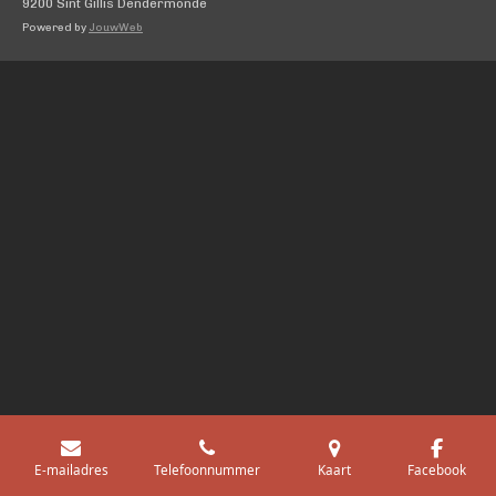
9200 Sint Gillis Dendermonde
Powered by
JouwWeb
Uw privacy-opties
Melding bij verzameling
E-mailadres
Telefoonnummer
Kaart
Facebook