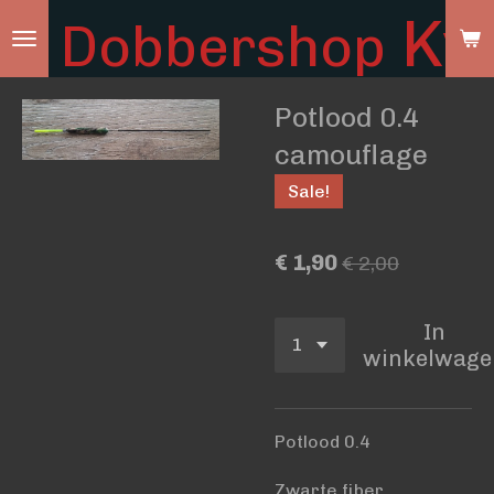
Ky
Dobbershop
Ga
direct
naar
Potlood 0.4
de
hoofdinhoud
camouflage
Sale!
€ 1,90
€ 2,00
In
winkelwage
Potlood 0.4
Zwarte fiber