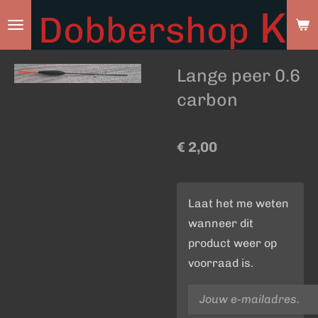
Ky
Dobbershop
Ga
direct
naar
Lange peer 0.6
de
hoofdinhoud
carbon
€ 2,00
Laat het me weten
wanneer dit
product weer op
voorraad is.