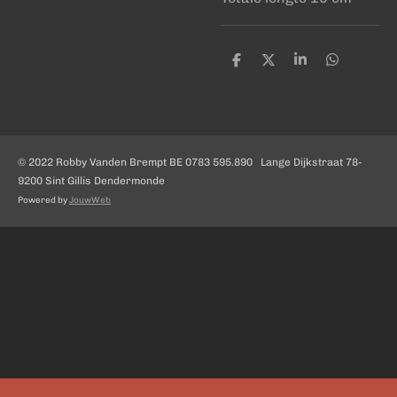
D
D
S
D
e
e
h
e
l
e
a
l
e
l
r
e
n
e
n
© 2022 Robby Vanden Brempt BE 0783 595.890 Lange Dijkstraat 78-
9200 Sint Gillis Dendermonde
Powered by
JouwWeb
Uw privacy-opties
Melding bij verzameling