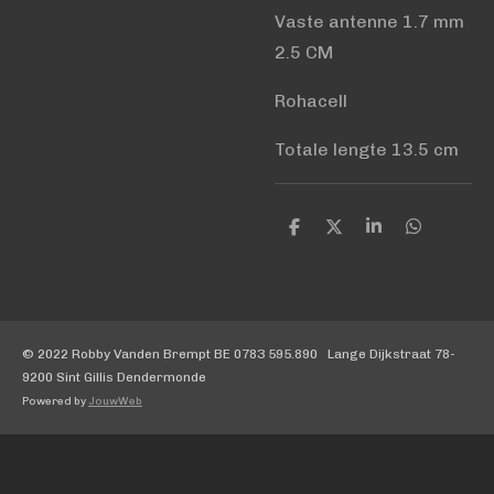
Vaste antenne 1.7 mm
2.5 CM
Rohacell
Totale lengte 13.5 cm
D
D
S
D
e
e
h
e
l
e
a
l
e
l
r
e
n
e
n
© 2022 Robby Vanden Brempt BE 0783 595.890 Lange Dijkstraat 78-
9200 Sint Gillis Dendermonde
Powered by
JouwWeb