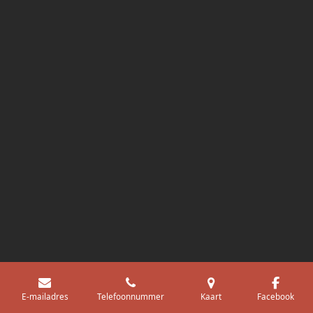
Uw privacy-opties
Melding bij verzameling
E-mailadres
Telefoonnummer
Kaart
Facebook