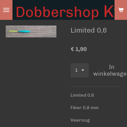
Ky
Dobbershop
Ga
direct
naar
Limited 0,6
de
hoofdinhoud
€ 1,90
In
winkelwage
Limited 0,6
Fiber 0,8 mm
Veeroog