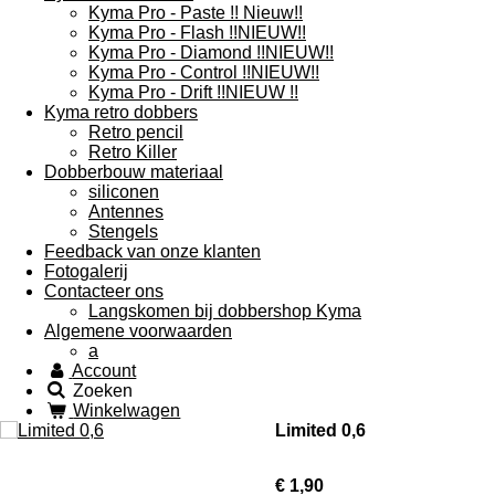
Kyma Pro - Paste !! Nieuw!!
Kyma Pro - Flash !!NIEUW!!
Kyma Pro - Diamond !!NIEUW!!
Kyma Pro - Control !!NIEUW!!
Kyma Pro - Drift !!NIEUW !!
Kyma retro dobbers
Retro pencil
Retro Killer
Dobberbouw materiaal
siliconen
Antennes
Stengels
Feedback van onze klanten
Fotogalerij
Contacteer ons
Langskomen bij dobbershop Kyma
Algemene voorwaarden
a
Account
Zoeken
Winkelwagen
Limited 0,6
€ 1,90