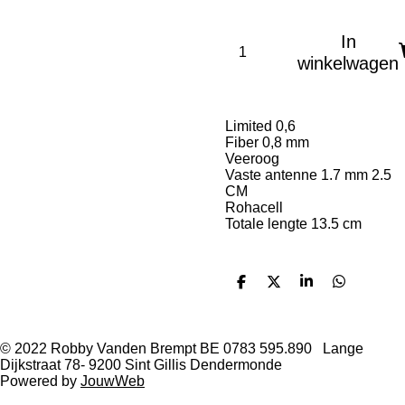
In
winkelwagen
Limited 0,6
Fiber 0,8 mm
Veeroog
Vaste antenne 1.7 mm 2.5
CM
Rohacell
Totale lengte 13.5 cm
D
D
S
D
e
e
h
e
l
e
a
l
e
l
r
e
n
e
n
© 2022 Robby Vanden Brempt BE 0783 595.890 Lange
Dijkstraat 78- 9200 Sint Gillis Dendermonde
Powered by
JouwWeb