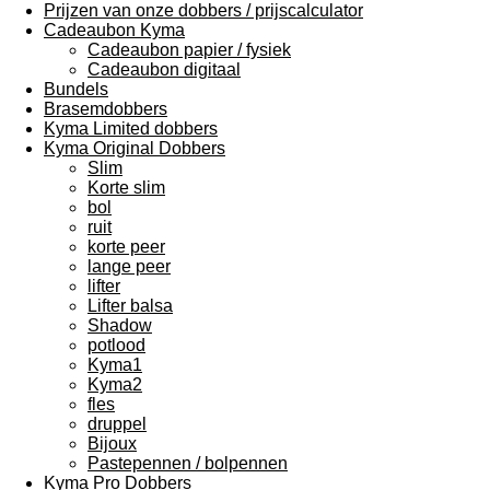
Prijzen van onze dobbers / prijscalculator
Cadeaubon Kyma
Cadeaubon papier / fysiek
Cadeaubon digitaal
Bundels
Brasemdobbers
Kyma Limited dobbers
Kyma Original Dobbers
Slim
Korte slim
bol
ruit
korte peer
lange peer
lifter
Lifter balsa
Shadow
potlood
Kyma1
Kyma2
fles
druppel
Bijoux
Pastepennen / bolpennen
Kyma Pro Dobbers