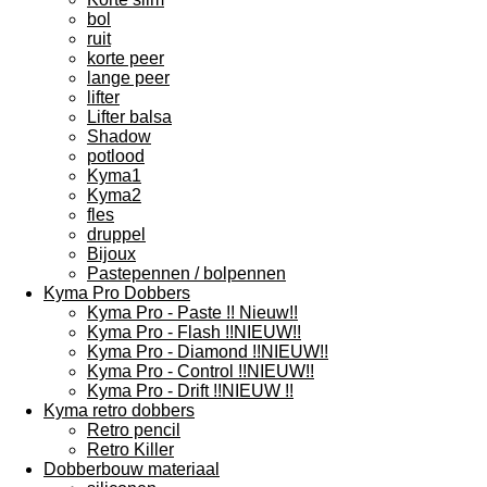
bol
ruit
korte peer
lange peer
lifter
Lifter balsa
Shadow
potlood
Kyma1
Kyma2
fles
druppel
Bijoux
Pastepennen / bolpennen
Kyma Pro Dobbers
Kyma Pro - Paste !! Nieuw!!
Kyma Pro - Flash !!NIEUW!!
Kyma Pro - Diamond !!NIEUW!!
Kyma Pro - Control !!NIEUW!!
Kyma Pro - Drift !!NIEUW !!
Kyma retro dobbers
Retro pencil
Retro Killer
Dobberbouw materiaal