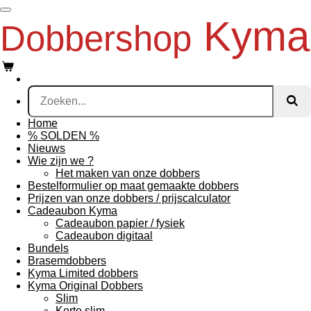
Ga
Kyma
Dobbershop
direct
naar
de
hoofdinhoud
Home
% SOLDEN %
Nieuws
Wie zijn we ?
Het maken van onze dobbers
Bestelformulier op maat gemaakte dobbers
Prijzen van onze dobbers / prijscalculator
Cadeaubon Kyma
Cadeaubon papier / fysiek
Cadeaubon digitaal
Bundels
Brasemdobbers
Kyma Limited dobbers
Kyma Original Dobbers
Slim
Korte slim