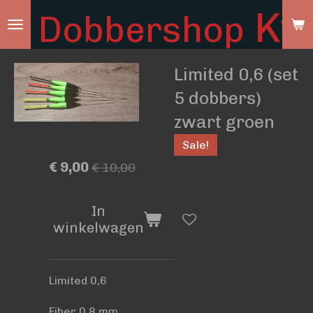
Ky
Dobbershop
Ga
direct
naar
Limited 0,6 (set
de
hoofdinhoud
5 dobbers)
zwart groen
Sale!
€ 9,00
€ 10,00
In
winkelwagen
Limited 0,6
Fiber 0,8 mm