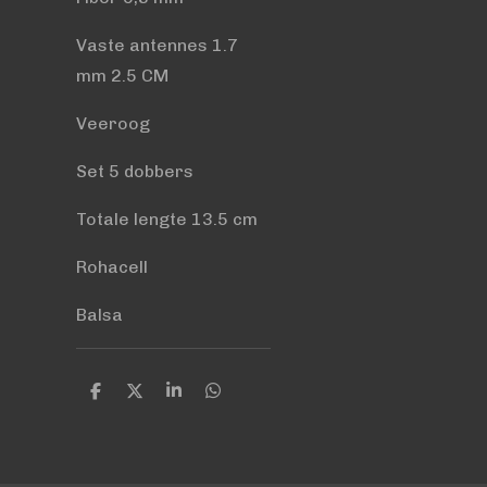
Vaste antennes 1.7
mm 2.5 CM
Veeroog
Set 5 dobbers
Totale lengte 13.5 cm
Rohacell
Balsa
D
D
S
D
e
e
h
e
l
e
a
l
e
l
r
e
n
e
n