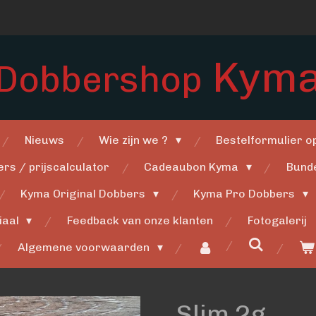
Kym
Dobbershop
Nieuws
Wie zijn we ?
Bestelformulier 
rs / prijscalculator
Cadeaubon Kyma
Bund
Kyma Original Dobbers
Kyma Pro Dobbers
iaal
Feedback van onze klanten
Fotogalerij
Algemene voorwaarden
Slim 2g