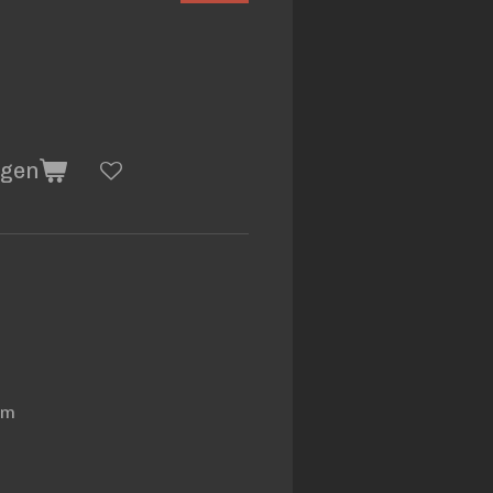
agen
 cm