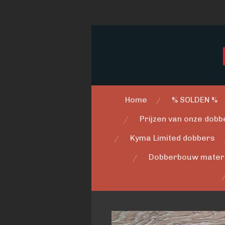
Ga
direct
naar
de
hoofdinhoud
Home
% SOLDEN %
Prijzen van onze dobbe
Kyma Limited dobbers
Dobberbouw mater