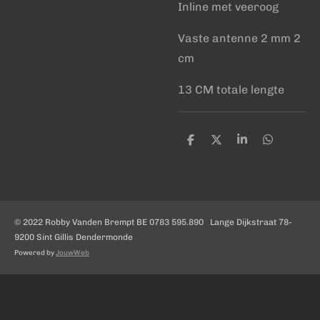
Inline met veeroog
Vaste antenne 2 mm 2
cm
13 CM totale lengte
D
D
S
D
e
e
h
e
l
e
a
l
e
l
r
e
n
e
n
© 2022 Robby Vanden Brempt BE 0783 595.890 Lange Dijkstraat 78-
9200 Sint Gillis Dendermonde
Powered by
JouwWeb