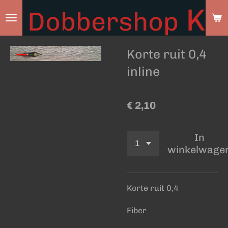
Ky
Dobbershop
Ga
direct
naar
Korte ruit 0,4
de
hoofdinhoud
inline
€ 2,10
In
winkelwage
Korte ruit 0,4
Fiber