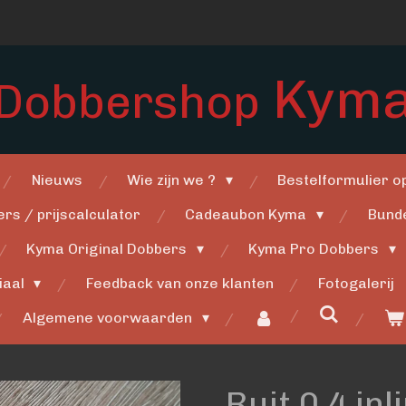
Kym
Dobbershop
Nieuws
Wie zijn we ?
Bestelformulier 
rs / prijscalculator
Cadeaubon Kyma
Bund
Kyma Original Dobbers
Kyma Pro Dobbers
iaal
Feedback van onze klanten
Fotogalerij
Algemene voorwaarden
Ruit 0,4 inl