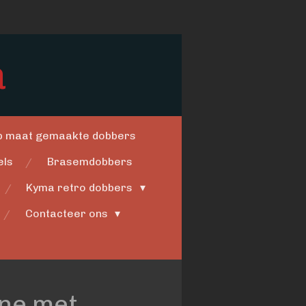
a
op maat gemaakte dobbers
els
Brasemdobbers
Kyma retro dobbers
Contacteer ons
ine met