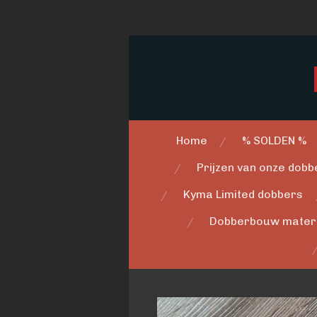
Ga
direct
naar
de
hoofdinhoud
Home
% SOLDEN %
Prijzen van onze dobbe
Kyma Limited dobbers
Dobberbouw mater