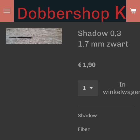
Ky
Dobbershop
Ga
direct
naar
Shadow 0,3
de
hoofdinhoud
1.7 mm zwart
€ 1,90
In
winkelwage
Shadow
Fiber