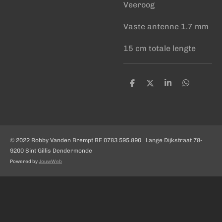
Veeroog
Vaste antenne 1.7 mm
15 cm totale lengte
D
D
S
D
e
e
h
e
l
e
a
l
e
l
r
e
n
e
n
© 2022 Robby Vanden Brempt BE 0783 595.890 Lange Dijkstraat 78-
9200 Sint Gillis Dendermonde
Powered by
JouwWeb