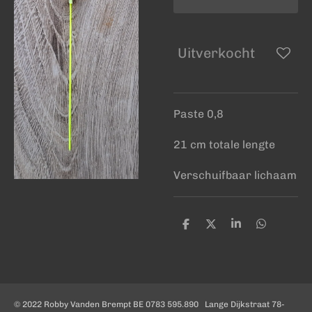
Uitverkocht
Paste 0,8
21 cm totale lengte
Verschuifbaar lichaam
D
D
S
D
e
e
h
e
l
e
a
l
e
l
r
e
n
e
n
© 2022 Robby Vanden Brempt BE 0783 595.890 Lange Dijkstraat 78-