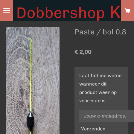
Ky
Dobbershop
Ga
direct
naar
Paste / bol 0,8
de
hoofdinhoud
€ 2,00
Laat het me weten
wanneer dit
product weer op
voorraad is.
Verzenden