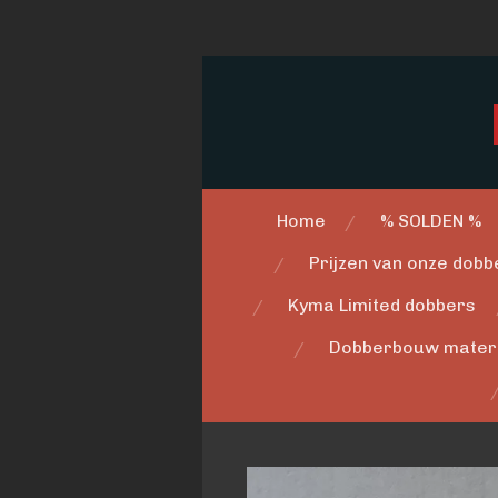
Ga
direct
naar
de
hoofdinhoud
Home
% SOLDEN %
Prijzen van onze dobbe
Kyma Limited dobbers
Dobberbouw mater