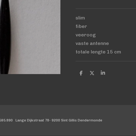
slim
fiber
veeroog
vaste antenne
totale lengte 15 cm
D
D
S
e
e
h
l
e
a
e
l
r
n
e
95.890 Lange Dijkstraat 78- 9200 Sint Gillis Dendermonde