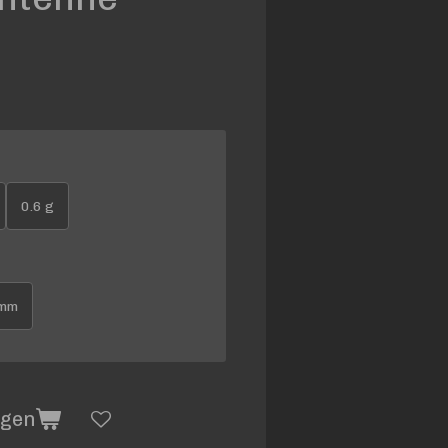
0.6 g
 mm
agen