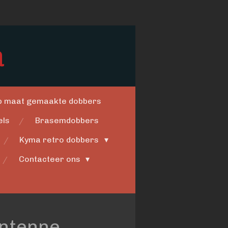
a
op maat gemaakte dobbers
els
Brasemdobbers
Kyma retro dobbers
Contacteer ons
antenne