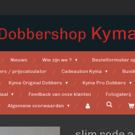
Kym
Dobbershop
Nieuws
Wie zijn we ?
Bestelformulier 
rs / prijscalculator
Cadeaubon Kyma
Bund
Kyma Original Dobbers
Kyma Pro Dobbers
iaal
Feedback van onze klanten
Fotogalerij
Algemene voorwaarden
slim rode 