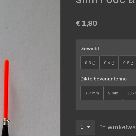
€ 1,90
Gewicht
0.3 g
0.4 g
0.5 g
Dikte bovenantenne
1.7 mm
2 mm
1.5
In winkelw