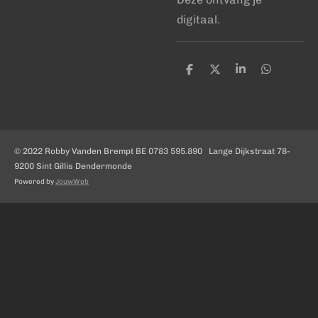
digitaal.
D
D
S
D
e
e
h
e
l
e
a
l
e
l
r
e
n
e
n
© 2022 Robby Vanden Brempt BE 0783 595.890 Lange Dijkstraat 78-
9200 Sint Gillis Dendermonde
Powered by
JouwWeb
Uw privacy-opties
Melding bij verzameling