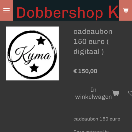
Ky
Dobbershop
Ga
direct
naar
cadeaubon
de
hoofdinhoud
150 euro (
digitaal )
€ 150,00
In
winkelwagen
cadeaubon 150 euro
Deze ontvang je