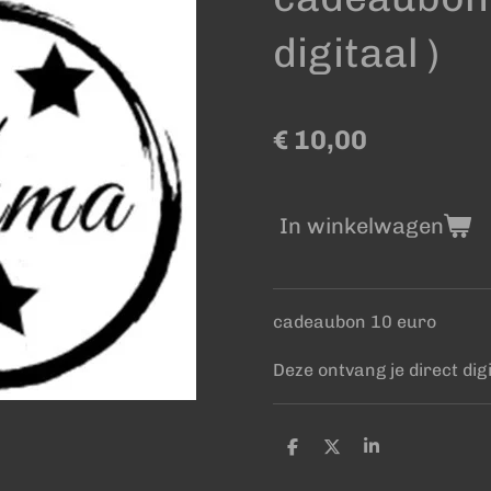
digitaal )
€ 10,00
In winkelwagen
cadeaubon 10 euro
Deze ontvang je direct digi
D
D
S
e
e
h
l
e
a