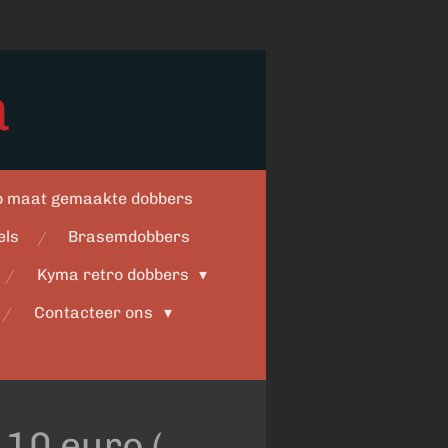
a
op maat gemaakte dobbers
els
Brasemdobbers
Kyma retro dobbers
Contacteer ons
10 euro (