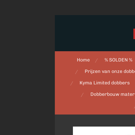
Ga
direct
naar
de
hoofdinhoud
Home
% SOLDEN %
Prijzen van onze dobb
Kyma Limited dobbers
Dobberbouw mater